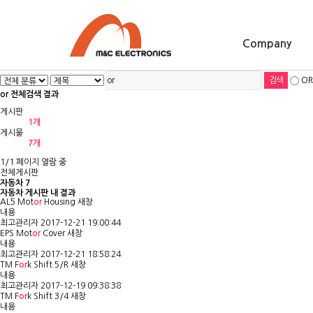
Company
OR
or 전체검색 결과
게시판
1개
게시물
7개
1/1 페이지 열람 중
전체게시판
자동차
7
자동차 게시판 내 결과
AL5 Mot
or
Housing
새창
내용
최고관리자
2017-12-21 19:00:44
EPS Mot
or
Cover
새창
내용
최고관리자
2017-12-21 18:58:24
TM F
or
k Shift 5/R
새창
내용
최고관리자
2017-12-19 09:38:38
TM F
or
k Shift 3/4
새창
내용